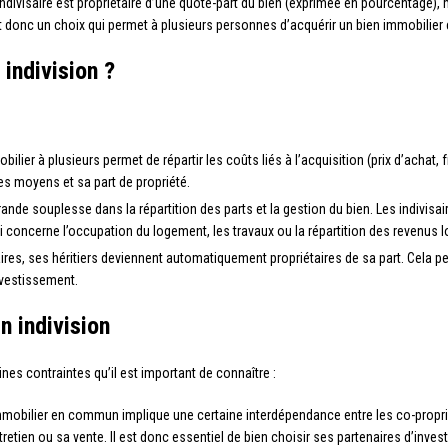
ndivisaire est propriétaire d’une quote-part du bien (exprimée en pourcentage), m
 est donc un choix qui permet à plusieurs personnes d’acquérir un bien immobilie
 indivision ?
ilier à plusieurs permet de répartir les coûts liés à l’acquisition (prix d’achat, f
ses moyens et sa part de propriété.
rande souplesse dans la répartition des parts et la gestion du bien. Les indivisa
i concerne l’occupation du logement, les travaux ou la répartition des revenus l
res, ses héritiers deviennent automatiquement propriétaires de sa part. Cela per
nvestissement.
n indivision
nes contraintes qu’il est important de connaître :
mobilier en commun implique une certaine interdépendance entre les co-proprié
retien ou sa vente. Il est donc essentiel de bien choisir ses partenaires d’invest