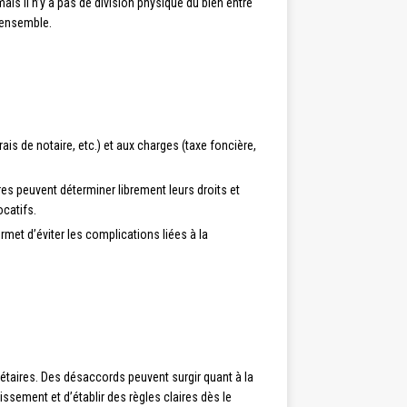
ais il n’y a pas de division physique du bien entre
r ensemble.
rais de notaire, etc.) et aux charges (taxe foncière,
ires peuvent déterminer librement leurs droits et
ocatifs.
met d’éviter les complications liées à la
taires. Des désaccords peuvent surgir quant à la
issement et d’établir des règles claires dès le