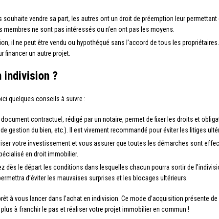
es souhaite vendre sa part, les autres ont un droit de préemption leur permettant
res membres ne sont pas intéressés ou n’en ont pas les moyens.
sion, il ne peut être vendu ou hypothéqué sans l’accord de tous les propriétaires
 financer un autre projet.
indivision ?
voici quelques conseils à suivre :
document contractuel, rédigé par un notaire, permet de fixer les droits et obligat
 gestion du bien, etc.). Il est vivement recommandé pour éviter les litiges ultér
ser votre investissement et vous assurer que toutes les démarches sont effectu
pécialisé en droit immobilier.
z dès le départ les conditions dans lesquelles chacun pourra sortir de l’indivis
ermettra d’éviter les mauvaises surprises et les blocages ultérieurs.
t à vous lancer dans l’achat en indivision. Ce mode d’acquisition présente de 
z plus à franchir le pas et réaliser votre projet immobilier en commun !