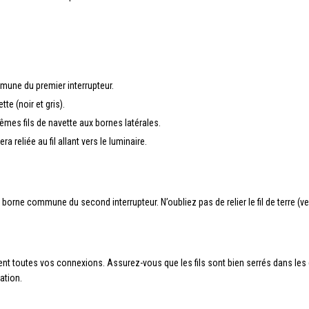
mune du premier interrupteur.
te (noir et gris).
mes fils de navette aux bornes latérales.
reliée au fil allant vers le luminaire.
borne commune du second interrupteur. N’oubliez pas de relier le fil de terre (vert
ment toutes vos connexions. Assurez-vous que les fils sont bien serrés dans le
ation.