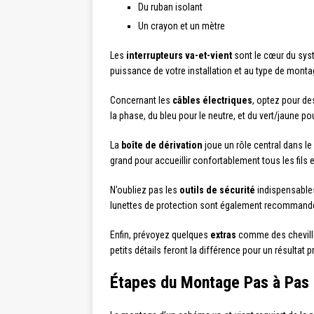
Du ruban isolant
Un crayon et un mètre
Les
interrupteurs va-et-vient
sont le cœur du syst
puissance de votre installation et au type de monta
Concernant les
câbles électriques
, optez pour des
la phase, du bleu pour le neutre, et du vert/jaune p
La
boîte de dérivation
joue un rôle central dans l
grand pour accueillir confortablement tous les fils 
N’oubliez pas les
outils de sécurité
indispensables.
lunettes de protection sont également recommandé
Enfin, prévoyez quelques
extras
comme des chevilles 
petits détails feront la différence pour un résultat 
Étapes du Montage Pas à Pas