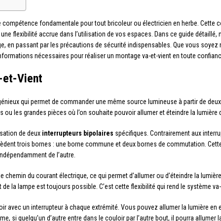
compétence fondamentale pour tout bricoleur ou électricien en herbe. Cette co
si une flexibilité accrue dans l’utilisation de vos espaces. Dans ce guide détai
 en passant par les précautions de sécurité indispensables. Que vous soyez 
nformations nécessaires pour réaliser un montage va-et-vient en toute confianc
-et-Vient
génieux qui permet de commander une même source lumineuse à partir de deux in
ers ou les grandes pièces où l’on souhaite pouvoir allumer et éteindre la lumière 
lisation de deux
interrupteurs bipolaires
spécifiques. Contrairement aux interru
ossèdent trois bornes : une borne commune et deux bornes de commutation. Cette
 indépendamment de l’autre.
 le chemin du courant électrique, ce qui permet d’allumer ou d’éteindre la lumière
 de la lampe est toujours possible. C’est cette flexibilité qui rend le système va-
r avec un interrupteur à chaque extrémité. Vous pouvez allumer la lumière en ent
me, si quelqu’un d’autre entre dans le couloir par l’autre bout, il pourra allumer