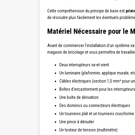
Cette compréhension du principe de base est
prim
de résoudre plus facilement les éventuels problèmes 
Matériel Nécessaire pour le 
Avant de commencer l’installation d’un système va-e
magasin de bricolage et vous permettra de travailler
Deux interrupteurs va-et-vient
Un luminaire (plafonnier, applique murale, etc
Câbles électriques (section 1,5 mm² pour un 
Boîtes d’encastrement pour les interrupteur
Une boîte de dérivation
Des dominos ou connecteurs électriques
Un tournevis plat et un tournevis cruciforme
Une pince à dénuder
Un testeur de tension (multimètre)