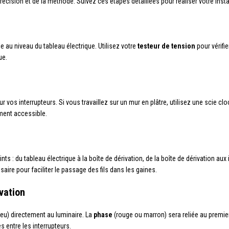
écision et de la méthode. Suivez ces étapes détaillées pour réaliser votre instal
e au niveau du tableau électrique. Utilisez votre
testeur de tension
pour vérifi
ue.
r vos interrupteurs. Si vous travaillez sur un mur en plâtre, utilisez une scie cl
ement accessible.
ts : du tableau électrique à la boîte de dérivation, de la boîte de dérivation aux 
aire pour faciliter le passage des fils dans les gaines.
vation
leu) directement au luminaire. La
phase
(rouge ou marron) sera reliée au premier 
s entre les interrupteurs.