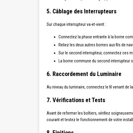
5. Câblage des Interrupteurs
Sur chaque interrupteur va-et-vient :
Connectez la phase entrante à la borne com
Reliez les deux autres bornes aux fils de navet
Sur le second interrupteur, connectez ces mê
La borne commune du second interrupteur sera 
6. Raccordement du Luminaire
Au niveau du luminaire, connectez le fil venant de la 
7. Vérifications et Tests
Avant de refermer les boîtiers, vérifiez soigneuse
courant et testez le fonctionnement de votre install
8. Finitions