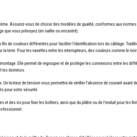
ème. Assurez-vous de choisir des modèles de qualité, conformes aux normes éle
ge que vous prévoyez (en saillie ou encastré).
 fils de couleurs différentes pour faciliter l’identification lors du câblage. Tra
our la terre. Pour les navettes entre les interrupteurs, des couleurs comme le no
e montage. Elle permet de regrouper et de protéger les connexions entre les di
et les dominos.
 Un testeur de tension vous permettra de vérifier l’absence de courant avant de t
s pour votre sécurité.
et des vis pour fixer les boîtiers, ainsi que du plâtre ou de l’enduit pour les fin
professionnel.