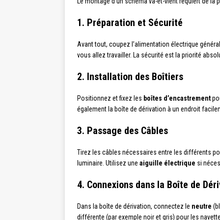
Le montage d’un schéma va-et-vient requiert de la pr
1. Préparation et Sécurité
Avant tout, coupez l’alimentation électrique général
vous allez travailler. La sécurité est la priorité absol
2. Installation des Boîtiers
Positionnez et fixez les
boîtes d’encastrement
pou
également la boîte de dérivation à un endroit facil
3. Passage des Câbles
Tirez les câbles nécessaires entre les différents poin
luminaire. Utilisez une
aiguille électrique
si nécess
4. Connexions dans la Boîte de Déri
Dans la boîte de dérivation, connectez le
neutre
(b
différente (par exemple noir et gris) pour les navette