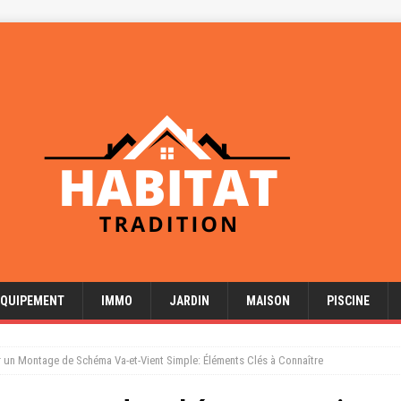
EQUIPEMENT
IMMO
JARDIN
MAISON
PISCINE
un Montage de Schéma Va-et-Vient Simple: Éléments Clés à Connaître