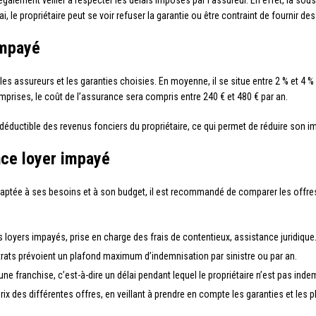
it également veiller à respecter les délais imposés par l’assureur. En effet, la s
i, le propriétaire peut se voir refuser la garantie ou être contraint de fournir des
impayé
 les assureurs et les garanties choisies. En moyenne, il se situe entre 2 % et 
prises, le coût de l’assurance sera compris entre 240 € et 480 € par an.
 déductible des revenus fonciers du propriétaire, ce qui permet de réduire son i
nce loyer impayé
daptée à ses besoins et à son budget, il est recommandé de comparer les offres
 loyers impayés, prise en charge des frais de contentieux, assistance juridiqu
trats prévoient un plafond maximum d’indemnisation par sinistre ou par an.
une franchise, c’est-à-dire un délai pendant lequel le propriétaire n’est pas inde
 prix des différentes offres, en veillant à prendre en compte les garanties et les