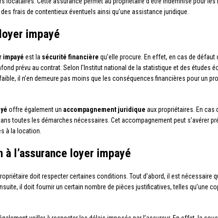
rs locataires. Cette assurance permet au propriétaire d’être indemnisé pour les 
e des frais de contentieux éventuels ainsi qu’une assistance juridique.
 loyer impayé
r impayé
est la
sécurité financière
qu’elle procure. En effet, en cas de défaut 
fond prévu au contrat. Selon l’Institut national de la statistique et des études
re faible, il n’en demeure pas moins que les conséquences financières pour un pro
ayé
offre également un
accompagnement juridique
aux propriétaires. En cas d
ur dans toutes les démarches nécessaires. Cet accompagnement peut s’avérer pr
s à la location.
n à l’assurance loyer impayé
 propriétaire doit respecter certaines conditions. Tout d’abord, il est nécessaire
uite, il doit fournir un certain nombre de pièces justificatives, telles qu’une cop