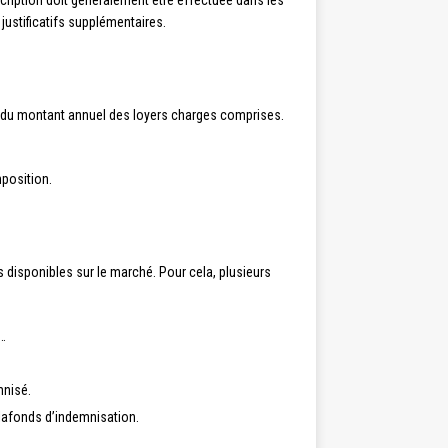
ouscription doit généralement être effectuée dans les
 justificatifs supplémentaires.
4 % du montant annuel des loyers charges comprises.
mposition.
 disponibles sur le marché. Pour cela, plusieurs
e…
mnisé.
 plafonds d’indemnisation.