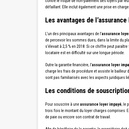
contre le risque de non-paiement des loyers par leu
défaillant. Elle inclut également une prise en charg
Les avantages de l’assurance
L’un des principaux avantages de l’
assurance loye
de percevoir les sommes dues, dans la limite du pla
s’élevait à 2,5 % en 2018. Si ce chiffre peut paraît
locataire est en difficulté sur une longue période.
Outre la garantie financière, l’
assurance loyer imp
charge les frais de procédure et assiste le baille
sont pas familiarisés avec les aspects juridiques lié
Les conditions de souscriptio
Pour souscrire à une
assurance loyer impayé
, le
trois fois le montant du loyer charges comprises. Ens
de paie ou encore son contrat de travail.