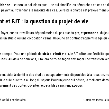
sidence
— et non un bail classique — ce qui simplifie les démarches en cas de dé
rs payant au foyer dans la majorité des cas. Le reste à charge est prélevé men
t et FJT : la question du projet de vie
 foyer jeunes travailleurs dépend moins du prix que du
projet personnel
du jeu
x dans un studio ou une colocation calme. Un jeune en contrat d’apprentissage qu
de compte. Pour une période de
six à dix-huit mois
, le FJT offre une flexibilité
ourtes. Au-delà de deux ans, il faudra de toute façon envisager une transition 
ent aider à identifier des studios ou appartements disponibles à la location, 
 où le suivi dure tout au long du séjour. Pour un jeune qui hésite, la meilleure dé
éralement des portes ouvertes accessibles sans rendez-vous.
é Cofidis expliquées
Comment mensualiser