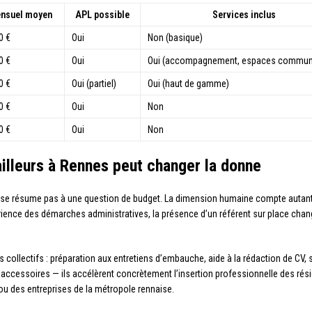
ensuel moyen
APL possible
Services inclus
0 €
Oui
Non (basique)
0 €
Oui
Oui (accompagnement, espaces commun
0 €
Oui (partiel)
Oui (haut de gamme)
0 €
Oui
Non
0 €
Oui
Non
ailleurs à Rennes peut changer la donne
se résume pas à une question de budget. La dimension humaine compte autant qu
érience des démarches administratives, la présence d’un référent sur place chan
collectifs : préparation aux entretiens d’embauche, aide à la rédaction de CV, 
s accessoires — ils accélèrent concrètement l’insertion professionnelle des rés
u des entreprises de la métropole rennaise.