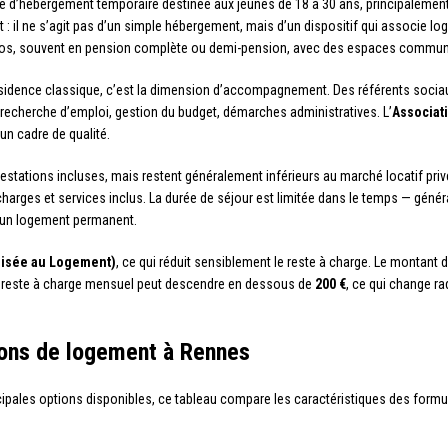
re d’hébergement temporaire destinée aux jeunes de 18 à 30 ans, principalement à 
: il ne s’agit pas d’un simple hébergement, mais d’un dispositif qui associe l
dios, souvent en pension complète ou demi-pension, avec des espaces commun
sidence classique, c’est la dimension d’accompagnement. Des référents sociau
 recherche d’emploi, gestion du budget, démarches administratives. L’
Associati
 un cadre de qualité.
 prestations incluses, mais restent généralement inférieurs au marché locatif p
 charges et services inclus. La durée de séjour est limitée dans le temps — gén
qu’un logement permanent.
lisée au Logement)
, ce qui réduit sensiblement le reste à charge. Le montant
, le reste à charge mensuel peut descendre en dessous de
200 €
, ce qui change ra
ions de logement à Rennes
incipales options disponibles, ce tableau compare les caractéristiques des form