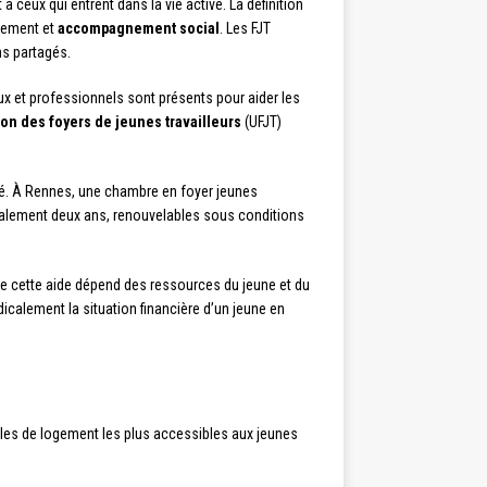
ceux qui entrent dans la vie active. La définition
ogement et
accompagnement social
. Les FJT
s partagés.
x et professionnels sont présents pour aider les
on des foyers de jeunes travailleurs
(UFJT)
rivé. À Rennes, une chambre en foyer jeunes
éralement deux ans, renouvelables sous conditions
 de cette aide dépend des ressources du jeune et du
dicalement la situation financière d’un jeune en
ules de logement les plus accessibles aux jeunes