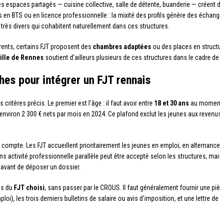
s espaces partagés — cuisine collective, salle de détente, buanderie — créent
ts en BTS ou en licence professionnelle : la mixité des profils génère des échan
ils très divers qui cohabitent naturellement dans ces structures.
rents, certains FJT proposent des
chambres adaptées
ou des places en structu
ille de Rennes
soutient d’ailleurs plusieurs de ces structures dans le cadre de
es pour intégrer un FJT rennais
critères précis. Le premier est l’âge : il faut avoir entre
18 et 30 ans
au moment 
t environ 2 300 € nets par mois en 2024. Ce plafond exclut les jeunes aux revenus
 compte. Les FJT accueillent prioritairement les jeunes en emploi, en alternan
s activité professionnelle parallèle peut être accepté selon les structures, mais
t avant de déposer un dossier.
ès du
FJT choisi
, sans passer par le CROUS. Il faut généralement fournir une pièce
ploi), les trois derniers bulletins de salaire ou avis d’imposition, et une lettre 