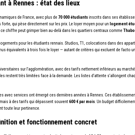
t à Rennes : état des lieux
dynamiques de France, avec plus de
70 000 étudiants
inscrits dans ses établiss
orte, qui pèse directement sur les prix. Le loyer moyen pour un
logement étu
e chiffre peut grimper bien au-delà dans les quartiers centraux comme
Thabo
e logements pour les étudiants rennais. Studios, T1, colocations dans des appar
nus équivalents à trois fois le loyer — autant de critères qui excluent de facto 
versitaires sur l’agglomération, avec des tarifs nettement inférieurs au marché
es restent très limitées face à la demande. Les listes d’attente s’allongent chaque
vées avec services ont émergé ces dernières années à Rennes. Ces établissem
 mais à des tarifs qui dépassent souvent
600 € par mois
. Un budget difficilemen
nt toute leur pertinence.
finition et fonctionnement concret