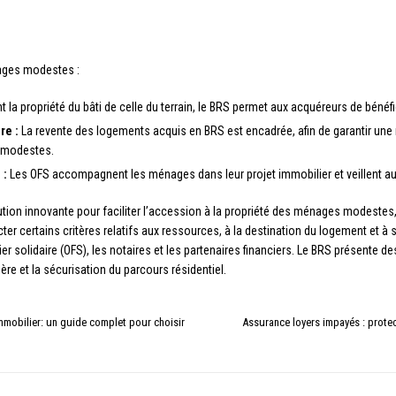
ages modestes :
 la propriété du bâti de celle du terrain, le BRS permet aux acquéreurs de bénéfic
re :
La revente des logements acquis en BRS est encadrée, afin de garantir une ma
s modestes.
 :
Les OFS accompagnent les ménages dans leur projet immobilier et veillent au r
olution innovante pour faciliter l’accession à la propriété des ménages modestes, 
pecter certains critères relatifs aux ressources, à la destination du logement et 
 solidaire (OFS), les notaires et les partenaires financiers. Le BRS présente de
ière et la sécurisation du parcours résidentiel.
immobilier: un guide complet pour choisir
Assurance loyers impayés : protec