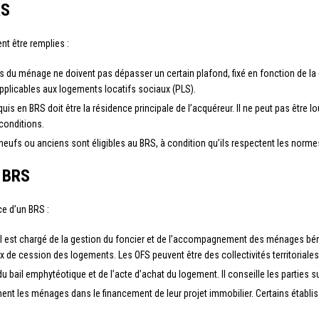
RS
nt être remplies :
 du ménage ne doivent pas dépasser un certain plafond, fixé en fonction de la
plicables aux logements locatifs sociaux (PLS).
is en BRS doit être la résidence principale de l’acquéreur. Il ne peut pas être l
conditions.
eufs ou anciens sont éligibles au BRS, à condition qu’ils respectent les norme
e BRS
ce d’un BRS :
l est chargé de la gestion du foncier et de l’accompagnement des ménages bénéf
 prix de cession des logements. Les OFS peuvent être des collectivités territori
e du bail emphytéotique et de l’acte d’achat du logement. Il conseille les parties s
nt les ménages dans le financement de leur projet immobilier. Certains établ