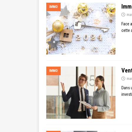
Immo
IMMO
mar
Face a
cette 
Vent
IMMO
mar
Dans u
invest