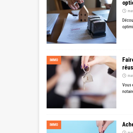
opti
mar
Découv
optimi
Fair
IMMO
réus
mar
Vous e
notair
Ache
IMMO
mar