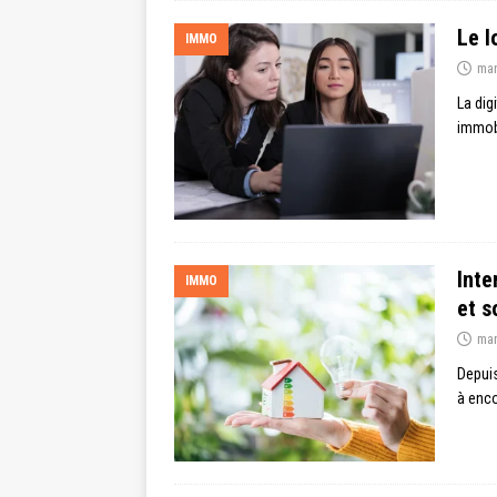
Le l
IMMO
mar
La dig
immobi
Inte
IMMO
et s
mar
Depuis
à enco