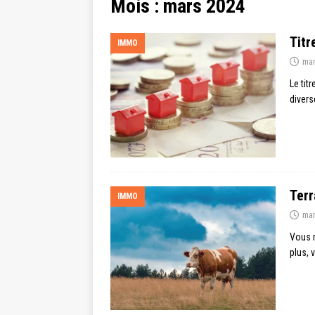
Mois :
mars 2024
Titr
IMMO
mar
Le tit
divers
Terr
IMMO
mar
Vous r
plus, 