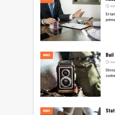
mar
En tan
prémun
Bail
IMMO
mar
Découv
contre
Stat
IMMO