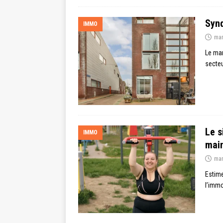
Synd
IMMO
mar
Le mar
secteu
Le s
IMMO
mai
mar
Estime
l’immo