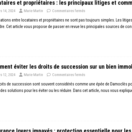
taires et propriétaires : les principaux litiges et com
s 14, 2024
Marie Martin
Commentaires fermés
lations entre locataires et propriétaires ne sont pas toujours simples. Les litige
re. Cet article vous propose de passer en revue les principales sources de conf
ent éviter les droits de succession sur un bien immob
s 12, 2024
Marie Martin
Commentaires fermés
oits de succession sont souvent considérés comme une épée de Damoclès pour le
 des solutions pour les éviter ou les réduire. Dans cet article, nous vous expliq
rance loyers impayés : protection essentielle pour les