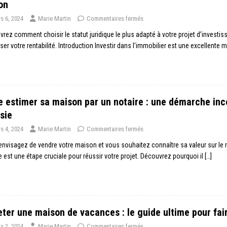
on
s 6, 2024
Marie Martin
Commentaires fermés
rez comment choisir le statut juridique le plus adapté à votre projet d’investiss
ser votre rentabilité. Introduction Investir dans l’immobilier est une excellente 
e estimer sa maison par un notaire : une démarche in
sie
s 4, 2024
Marie Martin
Commentaires fermés
nvisagez de vendre votre maison et vous souhaitez connaître sa valeur sur le 
e est une étape cruciale pour réussir votre projet. Découvrez pourquoi il
[…]
ter une maison de vacances : le guide ultime pour fair
s 2, 2024
Marie Martin
Commentaires fermés