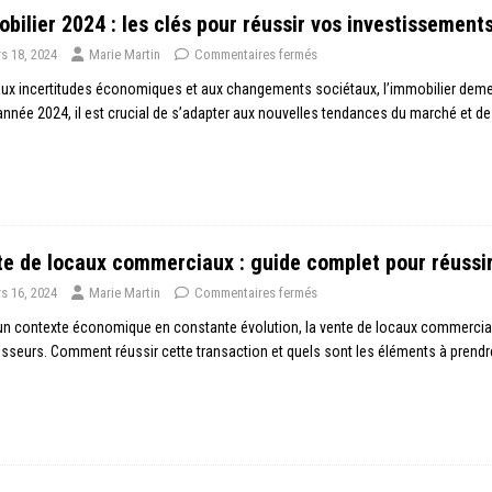
bilier 2024 : les clés pour réussir vos investissement
s 18, 2024
Marie Martin
Commentaires fermés
ux incertitudes économiques et aux changements sociétaux, l’immobilier demeu
année 2024, il est crucial de s’adapter aux nouvelles tendances du marché et d
e de locaux commerciaux : guide complet pour réussir
s 16, 2024
Marie Martin
Commentaires fermés
n contexte économique en constante évolution, la vente de locaux commerciaux 
isseurs. Comment réussir cette transaction et quels sont les éléments à pren