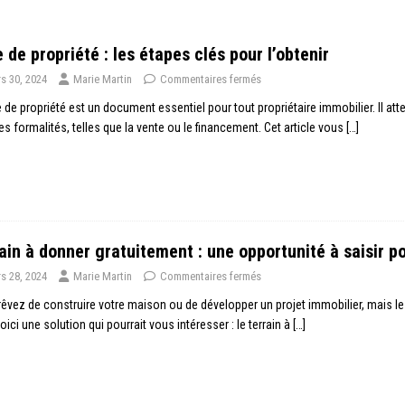
e de propriété : les étapes clés pour l’obtenir
s 30, 2024
Marie Martin
Commentaires fermés
re de propriété est un document essentiel pour tout propriétaire immobilier. Il att
es formalités, telles que la vente ou le financement. Cet article vous
[…]
ain à donner gratuitement : une opportunité à saisir po
s 28, 2024
Marie Martin
Commentaires fermés
êvez de construire votre maison ou de développer un projet immobilier, mais le 
voici une solution qui pourrait vous intéresser : le terrain à
[…]