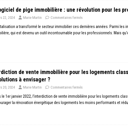
ogiciel de pige immobilière : une révolution pour les p
s 22, 2024
Marie Martin
Commentaires fermés
italisation a transformé le secteur immobilier ces dernières années. Parmi les i
lière, qui est devenu un outil incontournable pour les professionnels. Mais qu’
rdiction de vente immobilière pour les logements cla
olutions à envisager ?
s 20, 2024
Marie Martin
Commentaires fermés
 le 1er janvier 2022, l’interdiction de vente immobilière pour les logements cla
urager la rénovation énergétique des logements les moins performants et rédu