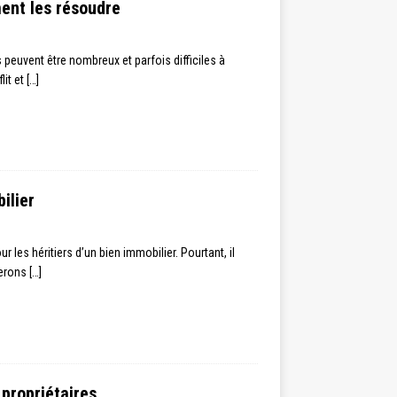
ment les résoudre
s peuvent être nombreux et parfois difficiles à
lit et
[…]
ilier
s héritiers d’un bien immobilier. Pourtant, il
uerons
[…]
 propriétaires