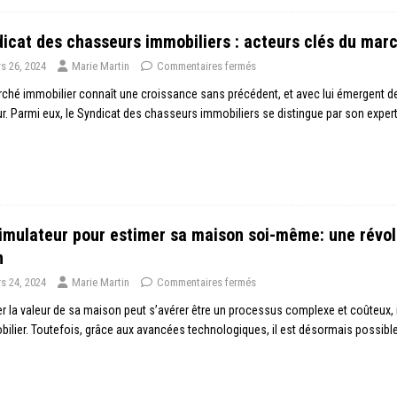
icat des chasseurs immobiliers : acteurs clés du mar
s 26, 2024
Marie Martin
Commentaires fermés
ché immobilier connaît une croissance sans précédent, et avec lui émergent de 
r. Parmi eux, le Syndicat des chasseurs immobiliers se distingue par son exper
imulateur pour estimer sa maison soi-même: une révol
n
s 24, 2024
Marie Martin
Commentaires fermés
r la valeur de sa maison peut s’avérer être un processus complexe et coûteux,
bilier. Toutefois, grâce aux avancées technologiques, il est désormais possible 