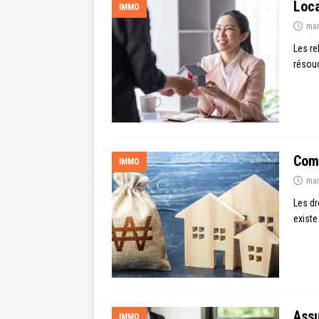
Loca
IMMO
mar
Les re
résoud
Comm
IMMO
mar
Les dr
existe
Assu
IMMO